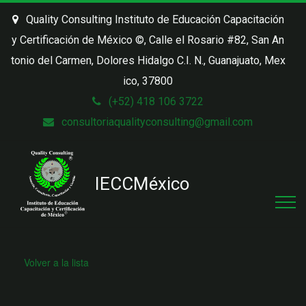
Quality Consulting Instituto de Educación Capacitación
y Certificación de México ©
,
Calle el Rosario #82, San An
tonio del Carmen, Dolores Hidalgo C.I. N.
,
Guanajuato, Mex
ico
,
37800
(+52) 418 106 3722
consultoriaqualityconsulting@gmail.com
IECC
México
Volver a la lista